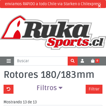
enviamos RAPIDO a todo Chile via Starken o Chilexpress
×
×
0
Rotores 180/183mm
Filtros
Filtrar
Mostrando 13 de 13