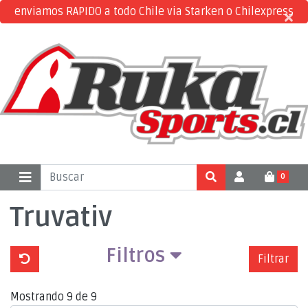
enviamos RAPIDO a todo Chile via Starken o Chilexpress
×
×
0
Truvativ
Filtros
Filtrar
Mostrando 9 de 9