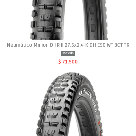
Neumático Minion DHR ll 27.5x2.4 K DH E50 WT 3CT TR
Maxxis
$ 71.900