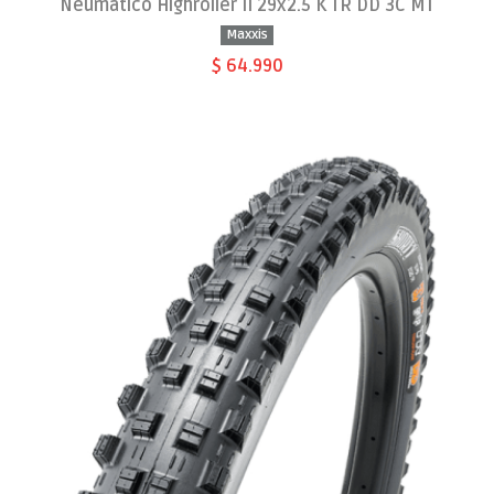
Neumático Highroller II 29x2.5 K TR DD 3C MT
Maxxis
$ 64.990