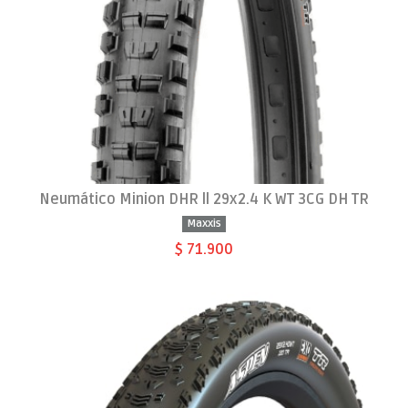
Neumático Minion DHR ll 29x2.4 K WT 3CG DH TR
Maxxis
$ 71.900