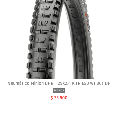
Neumático Minion DHR ll 29X2.4 K TR E50 WT 3CT DH
Maxxis
$ 75.900