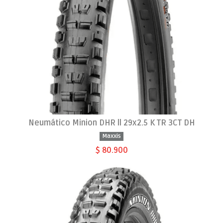
Neumático Minion DHR ll 29x2.5 K TR 3CT DH
Maxxis
$ 80.900