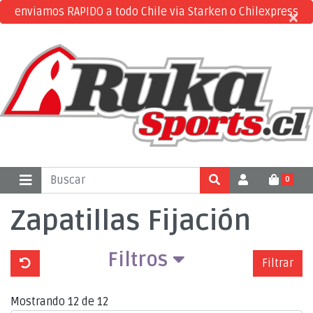
enviamos RAPIDO a todo Chile via Starken o Chilexpress
×
×
0
Zapatillas Fijación
Filtros
Filtrar
Mostrando 12 de 12