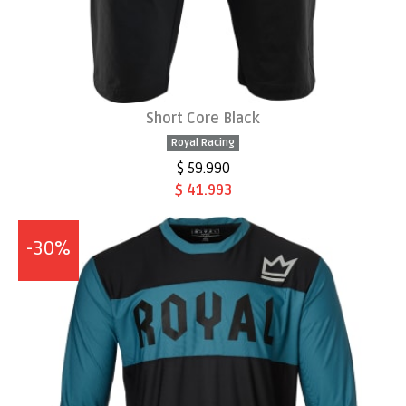
Short Core Black
Royal Racing
$ 59.990
$ 41.993
-30%