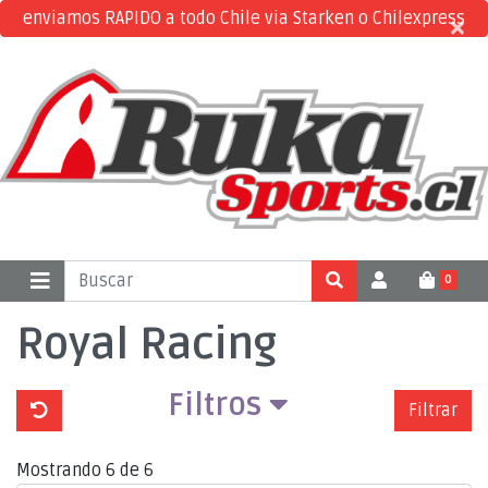
enviamos RAPIDO a todo Chile via Starken o Chilexpress
×
×
0
Royal Racing
Filtros
Filtrar
Mostrando 6 de 6