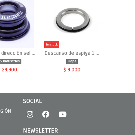
Sin stock
Juego de dirección sellado 44/56
Descanso de espiga 1.5" para rodamiento 52mm
5 Industries
Hope
$ 29.900
$ 9.000
SOCIAL
EGIÓN
NEWSLETTER