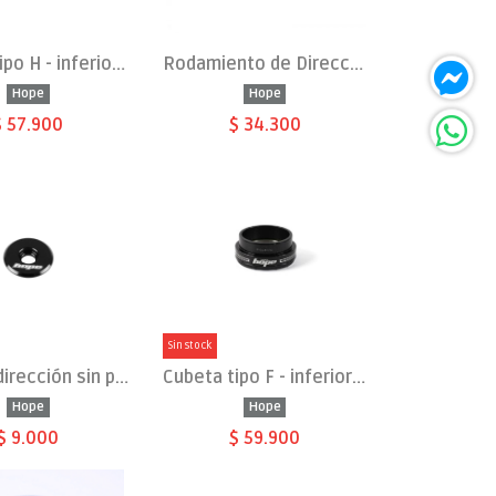
Cubeta tipo H - inferior 1.5 tradicional - EC44/40
Rodamiento de Dirección 1.5 (52mm)
Hope
Hope
$ 57.900
$ 34.300
Sin stock
Tapa de dirección sin perno NUEVO
Cubeta tipo F - inferior tradicional - EC49/40
Hope
Hope
$ 9.000
$ 59.900