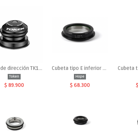
Juego de dirección TK189 ±1°
Cubeta tipo E inferior 1.5 integral ZS56/40
Token
Hope
$ 89.900
$ 68.300