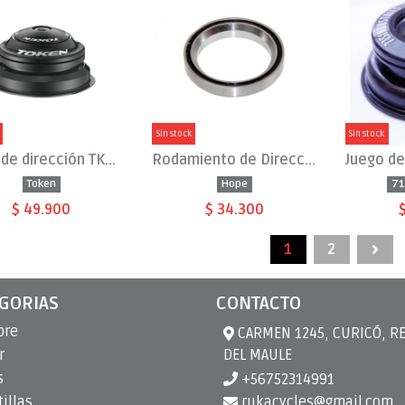
Sin stock
Sin stock
Juego de dirección TK035AR
Rodamiento de Dirección 1-1/8 (41mm)
Token
Hope
71
$ 49.900
$ 34.300
1
2
GORIAS
CONTACTO
bre
CARMEN 1245, CURICÓ, R
r
DEL MAULE
s
+56752314991
illas
rukacycles@gmail.com