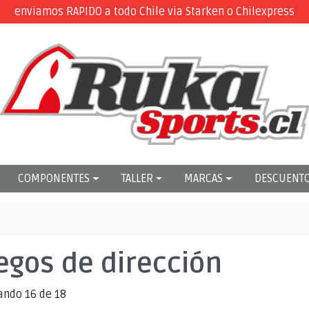
enviamos RAPIDO a todo Chile via Starken o Chilexpress
COMPONENTES
TALLER
MARCAS
DESCUENT
egos de dirección
ando 16 de 18