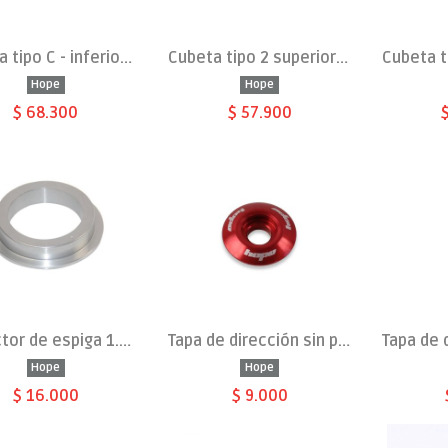
Cubeta tipo C - inferior integrada - IS41/30
Cubeta tipo 2 superior integral ZS44/28.6
Hope
Hope
$ 68.300
$ 57.900
Reductor de espiga 1.5" a 1-1/8"
Tapa de dirección sin perno
Hope
Hope
$ 16.000
$ 9.000