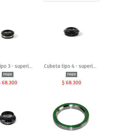
Cubeta tipo 3 - superior integrada - IS41/28.6
Cubeta tipo 4 - superior integral - ZS49/28.6
Hope
Hope
$ 68.300
$ 68.300