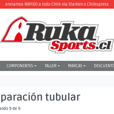
enviamos RAPIDO a todo Chile via Starken o Chilexpress
COMPONENTES
TALLER
MARCAS
DESCUENT
paración tubular
ando 9 de 9