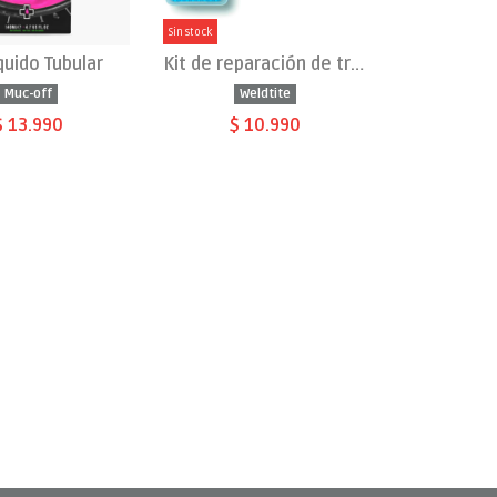
Sin stock
iquido Tubular
Kit de reparación de tripas
Muc-off
Weldtite
$ 13.990
$ 10.990