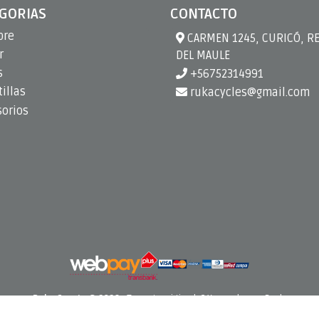
GORIAS
CONTACTO
bre
CARMEN 1245, CURICÓ, R
r
DEL MAULE
s
+56752314991
illas
rukacycles@gmail.com
sorios
Ruka Sports © 2026
¿Te gusta mi tienda? Yo vendo con
Bsale