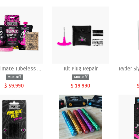
Kit Ultimate Tubeless Setup
Kit Plug Repair
Muc-off
Muc-off
$ 59.990
$ 19.990