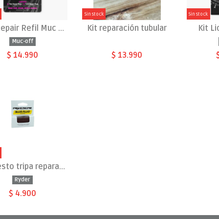
Sin stock
Sin stock
Plug Repair Refil Muc Off Pack 5
Kit reparación tubular
Kit L
Muc-off
$ 14.990
$ 13.990
Repuesto tripa reparación
Ryder
$ 4.900