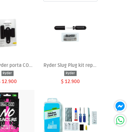
Ryder Slyder porta CO2 y herramienta
Ryder Slug Plug kit reparacion tubular
Ryder
Ryder
$ 12.900
$ 12.900