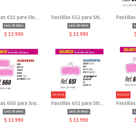
Pastillas 611 para Shimano Deore, TRP, Tektro
Pastillas 652 para Shimano XTR, XT, SLX.
Less Brakes
Less Brakes
L
$ 13.990
$ 13.990
Sin stock
Sin stock
Pastillas 660 para Sram HDR-Red22-Force-Rival-Level-Ultimate
Pastillas 651 para Shimano Saint, Zee, XT, XTR
Less Brakes
Less Brakes
L
$ 13.990
$ 13.990