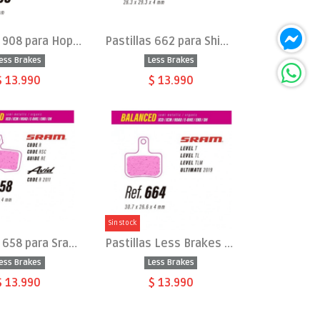
Pastillas 908 para Hope E4
Pastillas 662 para Shimano Ultegra, Dura Ace, XTR
ess Brakes
Less Brakes
$ 13.990
$ 13.990
Sin stock
Pastillas 658 para Sram Code, Guide RE
Pastillas Less Brakes 664 para Sram Level-Ultimate
ess Brakes
Less Brakes
$ 13.990
$ 13.990