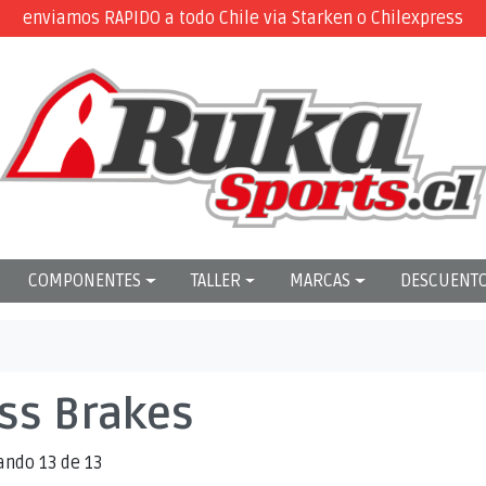
enviamos RAPIDO a todo Chile via Starken o Chilexpress
COMPONENTES
TALLER
MARCAS
DESCUENT
ss Brakes
ando 13 de 13