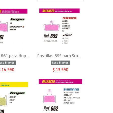
Pastillas 661 para Hope V4
Pastillas 659 para Sram Guide, Ultimate, G2
ess Brakes
Less Brakes
$ 14.990
$ 13.990