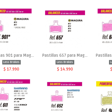
Pastillas 901 para Magura MT5-MT7
Pastillas 657 para Magura MT2, MT4, MT6, MT Sport
Less Brakes
Less Brakes
L
$ 17.990
$ 14.990