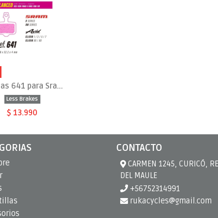
Pastillas 641 para Sram Red, Force, Rival AXS, Level T, TL,
Less Brakes
$ 13.990
GORIAS
CONTACTO
bre
CARMEN 1245, CURICÓ, R
r
DEL MAULE
s
+56752314991
illas
rukacycles@gmail.com
sorios