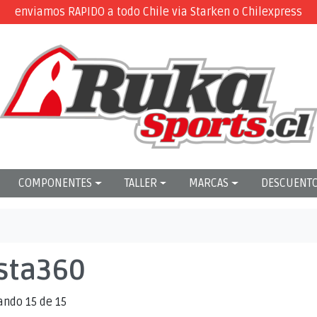
enviamos RAPIDO a todo Chile via Starken o Chilexpress
COMPONENTES
TALLER
MARCAS
DESCUENT
sta360
ando 15 de 15