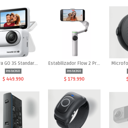
Cámara GO 3S Standard Edition Arctic White
Estabilizador Flow 2 Pro Standard Bundle / Stone Gray
Microfo
Insta360
Insta360
$ 449.990
$ 179.990