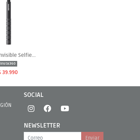
Bastón Invisible Selfie Stick 114cm Negro
Insta360
$ 39.990
SOCIAL
EGIÓN
NEWSLETTER
Enviar