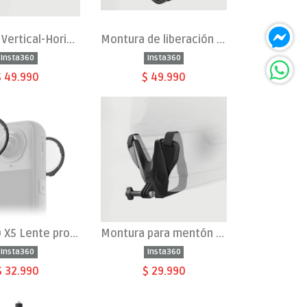
Montura Vertical-Horizontal para X5/X4 Air
Montura de liberación rápida
Insta360
Insta360
$ 49.990
$ 49.990
Insta360 X5 Lente protector Estándar
Montura para mentón de casco 2.0
Insta360
Insta360
$ 32.990
$ 29.990