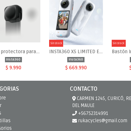
Sin stock
Sin stock
Funda protectora para X4 X5
INSTA360 X5 LIMITED EDITION SATIN WHITE
Insta360
Insta360
$ 9.990
$ 669.990
GORIAS
CONTACTO
bre
CARMEN 1245, CURICÓ, R
r
DEL MAULE
s
+56752314991
illas
rukacycles@gmail.com
sorios