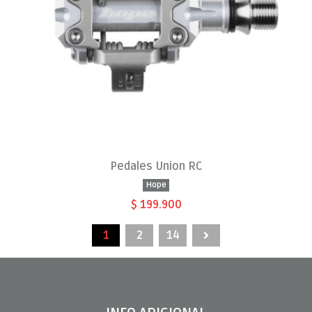
Pedales Union RC
Hope
$ 199.900
1
2
14