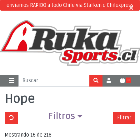
enviamos RAPIDO a todo Chile via Starken o Chilexpress
×
×
0
Hope
Filtros
Filtrar
Mostrando 16 de 218