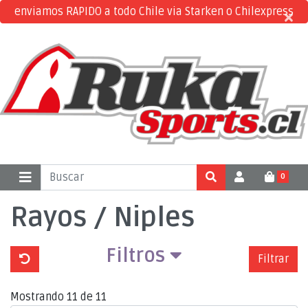
enviamos RAPIDO a todo Chile via Starken o Chilexpress
×
×
0
Rayos / Niples
Filtros
Filtrar
Mostrando 11 de 11