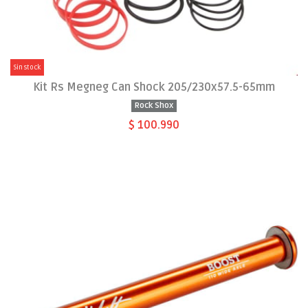
Sin stock
Kit Rs Megneg Can Shock 205/230x57.5-65mm
Rock Shox
$ 100.990