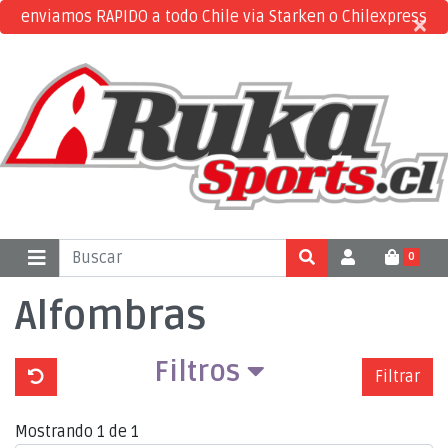
enviamos RAPIDO a todo Chile via Starken o Chilexpress
×
×
0
Alfombras
Filtros
Filtrar
Mostrando 1 de 1