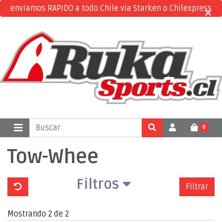
enviamos RAPIDO a todo Chile via Starken o Chilexpress
×
×
0
Tow-Whee
Filtros
Filtrar
Mostrando 2 de 2