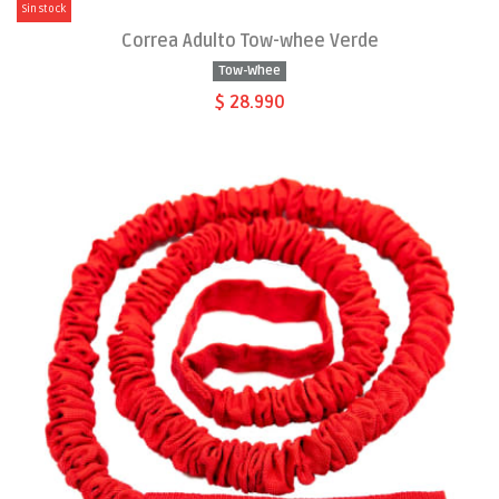
Sin stock
Correa Adulto Tow-whee Verde
Tow-Whee
$ 28.990