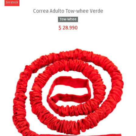
Sin stock
Correa Adulto Tow-whee Verde
Tow-Whee
$ 28.990