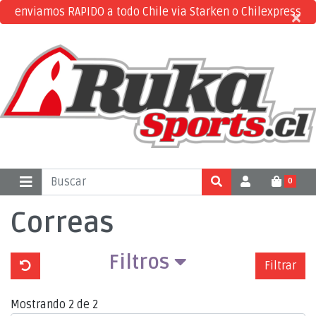
enviamos RAPIDO a todo Chile via Starken o Chilexpress
×
×
0
Correas
Filtros
Filtrar
Mostrando 2 de 2