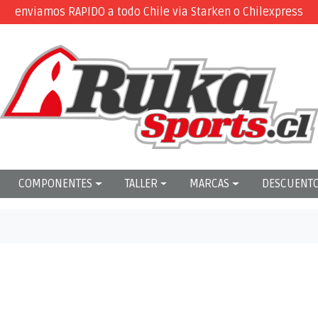
enviamos RAPIDO a todo Chile via Starken o Chilexpress
COMPONENTES
TALLER
MARCAS
DESCUENT