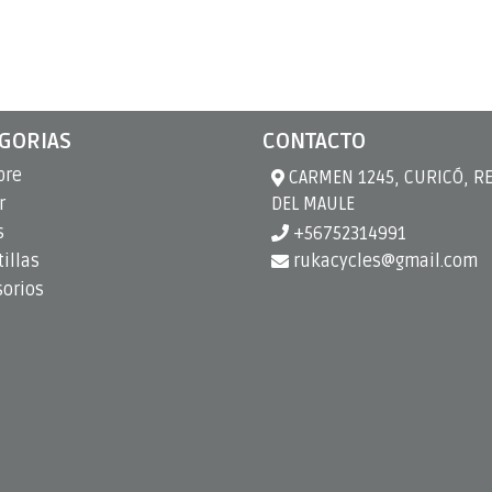
GORIAS
CONTACTO
bre
CARMEN 1245, CURICÓ, R
r
DEL MAULE
s
+56752314991
illas
rukacycles@gmail.com
sorios