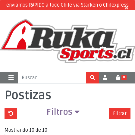
enviamos RAPIDO a todo Chile via Starken o Chilexpress
×
×
0
Postizas
Filtros
Filtrar
Mostrando 10 de 10