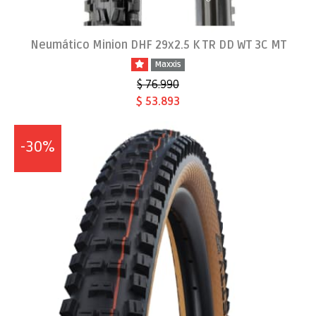
Neumático Minion DHF 29x2.5 K TR DD WT 3C MT
Maxxis
$ 76.990
$ 53.893
-30%