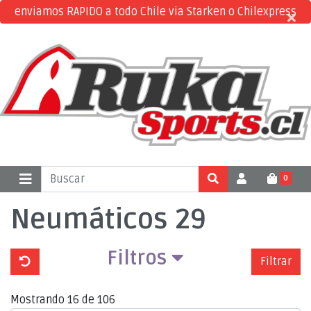
enviamos RAPIDO a todo Chile via Starken o Chilexpress
×
×
0
Neumáticos 29
Filtros
Filtrar
Mostrando 16 de 106