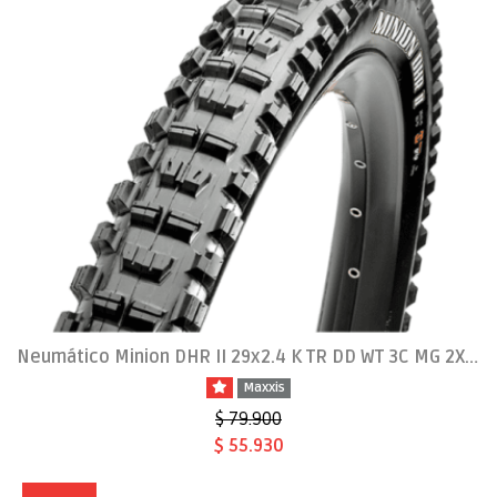
Neumático Minion DHR II 29x2.4 K TR DD WT 3C MG 2X120TPI
Maxxis
$ 79.900
$ 55.930