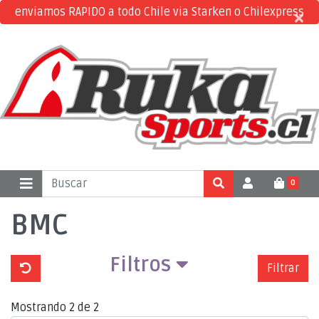
enviamos RAPIDO a todo Chile via Starken o Chilexpress
×
×
0
BMC
Filtros
Filtrar
Mostrando 2 de 2