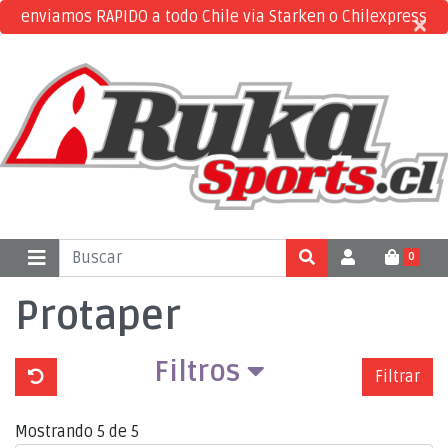
enviamos RAPIDO a todo Chile via Starken o Chilexpress
×
×
0
Protaper
Filtros
Filtrar
Mostrando 5 de 5