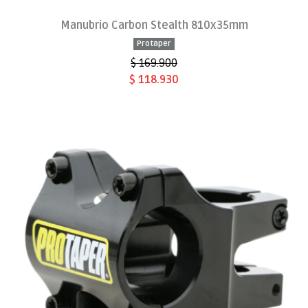
Manubrio Carbon Stealth 810x35mm
Protaper
$ 169.900
$ 118.930