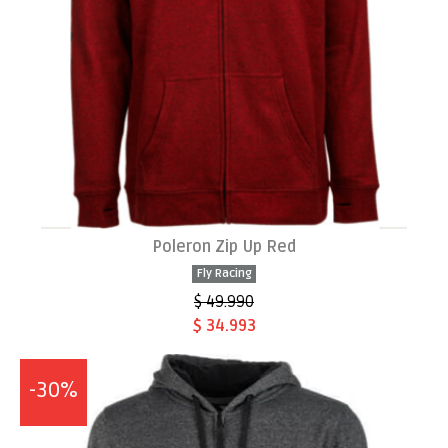
Poleron Zip Up Red
Fly Racing
$ 49.990
$ 34.993
-30%