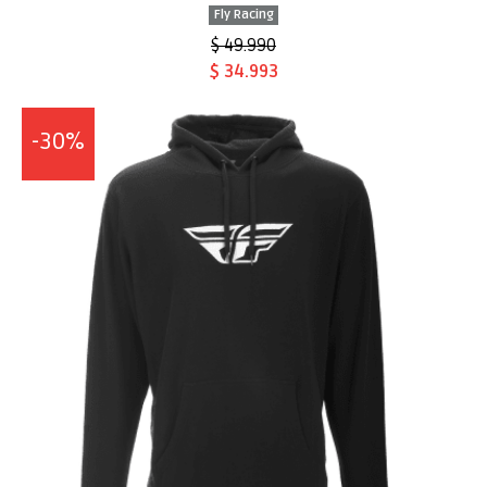
Fly Racing
$ 49.990
$ 34.993
-30%