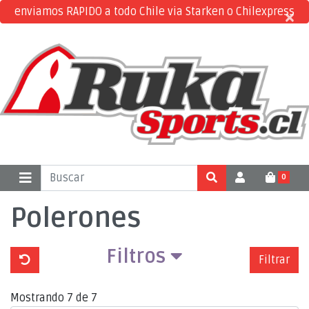
enviamos RAPIDO a todo Chile via Starken o Chilexpress
×
×
0
Polerones
Filtros
Filtrar
Mostrando 7 de 7