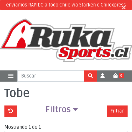
enviamos RAPIDO a todo Chile via Starken o Chilexpress
×
×
0
Tobe
Filtros
Filtrar
Mostrando 1 de 1