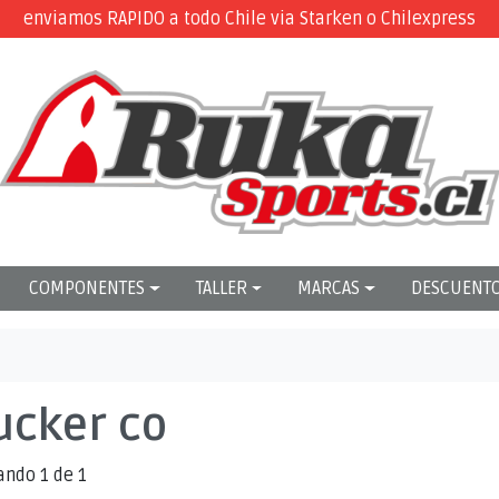
enviamos RAPIDO a todo Chile via Starken o Chilexpress
COMPONENTES
TALLER
MARCAS
DESCUENT
ucker co
ando 1 de 1