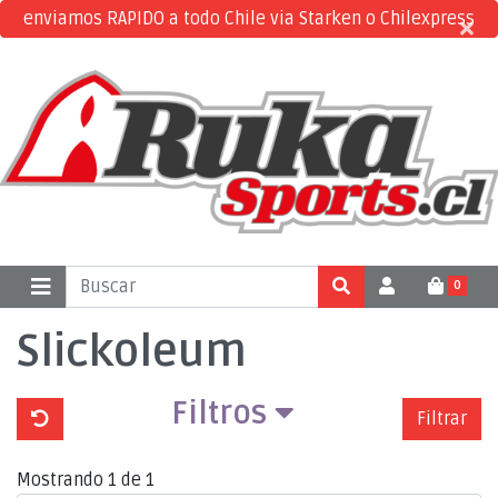
enviamos RAPIDO a todo Chile via Starken o Chilexpress
×
×
0
Slickoleum
Filtros
Filtrar
Mostrando 1 de 1