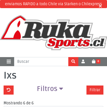
enviamos RAPIDO a todo Chile via Starken o Chilexpress
×
×
0
Ixs
Filtros
Filtrar
Mostrando 6 de 6