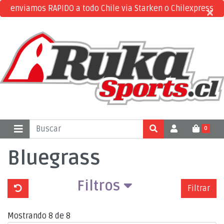
enviamos RAPIDO a todo Chile via Starken o Chilexpress
×
×
0
Bluegrass
Filtros
Filtrar
Mostrando 8 de 8