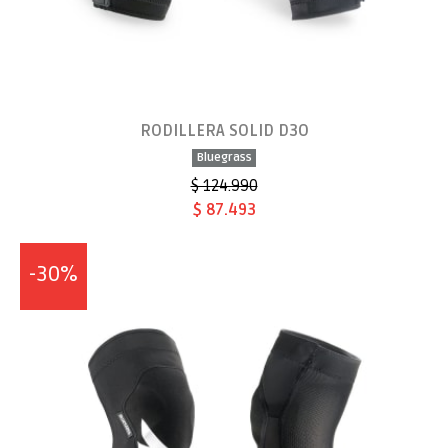
RODILLERA SOLID D3O
Bluegrass
$ 124.990
$ 87.493
-30%