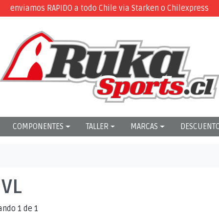
enviamos RAPIDO a todo Chile via Starken o Chilexpress
COMPONENTES
TALLER
MARCAS
DESCUENT
VL
ando 1 de 1