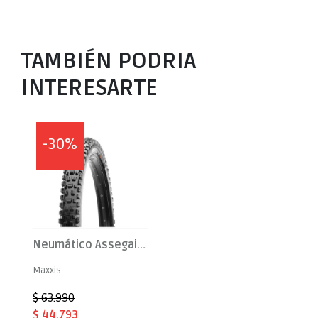
TAMBIÉN PODRIA
INTERESARTE
-30%
Neumático Assegai 29x2.5 TR EXO+ WT 3C MT (K)
Maxxis
$ 63.990
$ 44.793